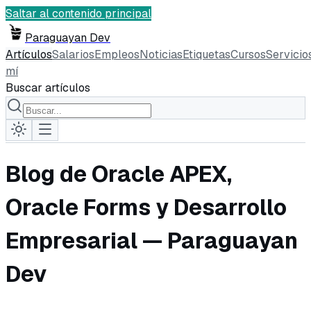
Saltar al contenido principal
Paraguayan Dev
Artículos
Salarios
Empleos
Noticias
Etiquetas
Cursos
Servicio
mí
Buscar artículos
Blog de Oracle APEX,
Oracle Forms y Desarrollo
Empresarial — Paraguayan
Dev