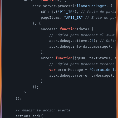
action
: 
function
(
) 
{

            apex.server.process(
"llamarPackage"
, {

x01
: $v(
"P11_IR"
), 
// Envío de parám
pageItems
: 
"#P11_IR"
// Envío de par
            }, {

success
: 
function
(
data
) 
{

// Lógica para procesar el JSON 
                    apex.debug.setLevel(
4
); 
// Defin
                    apex.debug.info(data.message);

                },

error
: 
function
(
jqXHR, textStatus, e
// Lógica para procesar errores
var
 errorMessage = 
"Operación fa
                    apex.debug.error(errorMessage);

                }

            });

        }

    });

// Añadir la acción alerta
    actions.add({
