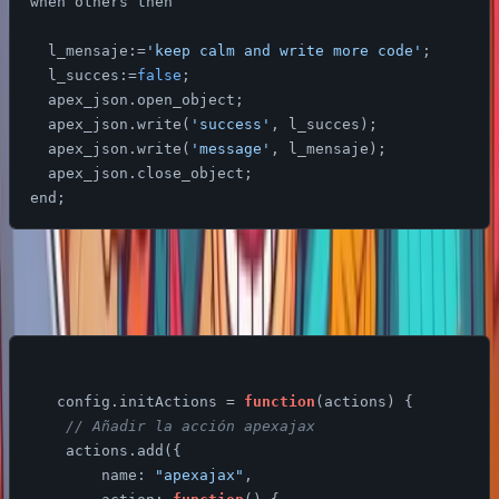
when others then

l_mensaje
:=
'keep calm and write more code'
;

  l_succes:=
false
;

  apex_json.open_object;

  apex_json.write(
'success'
, l_succes);

  apex_json.write(
'message'
, l_mensaje);

  apex_json.close_object;

Ese proceso lo podemos llamar con javascript en nuestra
nueva accion junto con la ya existente “alerta”.
   config.initActions = 
function
(
actions
) 
{

// Añadir la acción apexajax
    actions.add({

name
: 
"apexajax"
,
