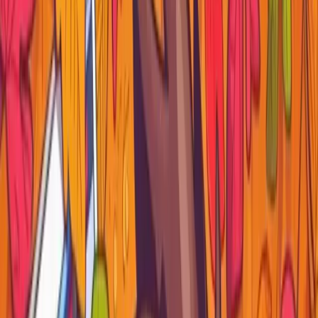
Compartir
WhatsApp
X
LinkedIn
Copiar link
El Interactive Grid (IG) de Oracle APEX es una herramienta
poderosa que permite gestionar y visualizar datos de
manera flexible y altamente interactiva. Sin embargo, en
ciertos proyectos tal vez sea necesario añadir
funcionalidades adicionales, como botones y acciones
personalizadas, que no vienen preconfigurados en el IG. En
esta publicación, aprenderás a añadir botones con
acciones personalizadas usando JavaScript.
Antes de empezar pueden encontrar una hoja de trucos y
acciones de la IG
AQUI
en un articulo de
Osvaldo
González