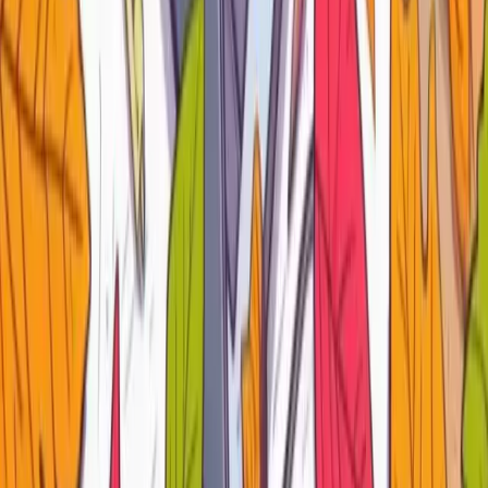
Artículos relacionados
Generando JSON desde PL/SQL con APEX_JSON:
objetos, arrays y cursores
24 de mayo de 2026
·
6
min de lectura
¿Qué es APEX_JSON y por qué deberías usarlo desde ya?
24 de mayo de 2026
·
6
min de lectura
Banner de Entorno en APEX y como configurarlo.
11 de febrero de 2026
·
3
min de lectura
Comentarios