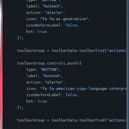
label
: 
"boton3"
,

action
: 
"alerta"
,

icon
: 
"fa fa-ai-generative"
,

iconBeforeLabel
: 
false
,

hot
: 
true
    });

    toolbarGroup = toolbarData.toolbarFind(
"actions1
    toolbarGroup.controls.push({

type
: 
"BUTTON"
,

label
: 
"boton4"
,

action
: 
"alerta"
,

icon
: 
"fa fa-american-sign-language-interpre
iconBeforeLabel
: 
false
,

hot
: 
true
    });

    toolbarGroup = toolbarData.toolbarFind(
"actions2