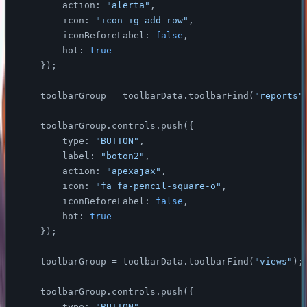
action
: 
"alerta"
,

icon
: 
"icon-ig-add-row"
,

iconBeforeLabel
: 
false
,

hot
: 
true
    });

    toolbarGroup = toolbarData.toolbarFind(
"reports"
    toolbarGroup.controls.push({

type
: 
"BUTTON"
,

label
: 
"boton2"
,

action
: 
"apexajax"
,

icon
: 
"fa fa-pencil-square-o"
,

iconBeforeLabel
: 
false
,

hot
: 
true
    });

    toolbarGroup = toolbarData.toolbarFind(
"views"
);

    toolbarGroup.controls.push({

type
: 
"BUTTON"
,
