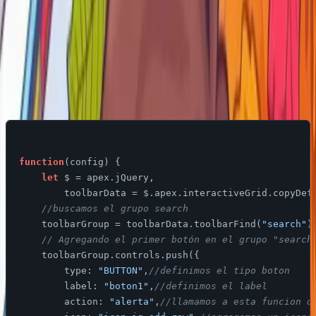
En la misma pestaña los desplazamos mas abajo hasta la
opcion de “Función de inicialización JavaScript” y
pegamos ahi el siguiente codigo.
function
(
config
) 
{

let
 $ = apex.jQuery,

        toolbarData = $.apex.interactiveGrid.copyDefa
//buscamos el grupo search    
    toolbarGroup = toolbarData.toolbarFind(
"search"
);
// Agregando el primer botón en el grupo "search
    toolbarGroup.controls.push({

type
: 
"BUTTON"
,
//definimos el tipo boton
label
: 
"boton1"
,
//definimos el label
action
: 
"alerta"
,
//llamamos a esta funcion q