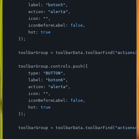
label
: 
"boton5"
,

action
: 
"alerta"
,

icon
: 
""
,

iconBeforeLabel
: 
false
,

hot
: 
true
    });

    toolbarGroup = toolbarData.toolbarFind(
"actions3
    toolbarGroup.controls.push({

type
: 
"BUTTON"
,

label
: 
"boton6"
,

action
: 
"alerta"
,

icon
: 
""
,

iconBeforeLabel
: 
false
,

hot
: 
true
    });

    toolbarGroup = toolbarData.toolbarFind(
"actions4