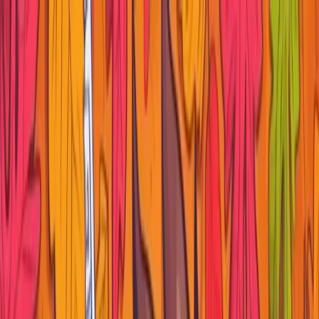
Saltar al contenido principal
Paraguayan Dev
Artículos
Salarios
Empleos
Noticias
Etiquetas
Cursos
Servicio
mí
Buscar artículos
Volver al inicio
#oracle-apex
Personalizar Interactive Grid de
Oracle APEX: Botones y Acciones
Personalizadas.
27 de octubre de 2024
6
min de lectura
50
vistas