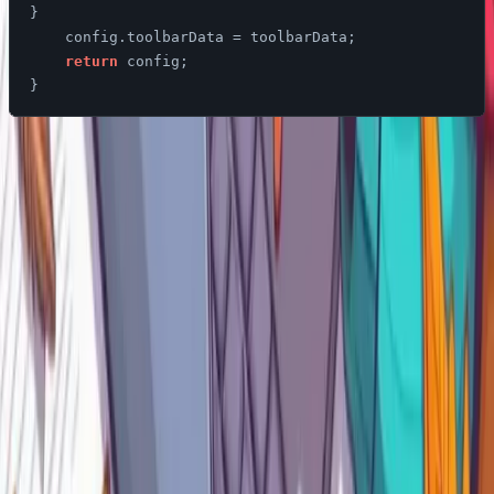
}

    config.toolbarData = toolbarData;

return
 config;

Elegimos el “boton2” para llamar a la nueva accion y al
ejecutar tendriamos algo asi.
https://youtu.be/lrGju2_FKBQ
Como podemos observar funciona correctamente ambas