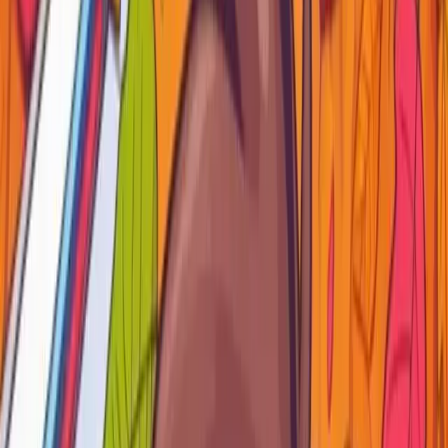
Por qué Personalizar el
Interactive Grid
La personalización del Interactive Grid nos permite
adaptar la herramienta a las necesidades específicas de la
aplicación y mejorar la experiencia del usuario. Al agregar
botones y acciones personalizadas, puedes automatizar
tareas, mostrar alertas o enviar datos al servidor,
extendiendo así la funcionalidad predeterminada de
Oracle APEX.
Al crear nuestra IG tenemos que habilitar la opcion de
EDITAR que se encuentra en la seccion de atributos.