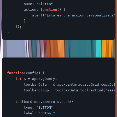
name
: 
"alerta"
,

action
: 
function
(
) 
{

            alert(
'Esta es una acción personalizada'
        }

    });

El codigo completo ya con los botones quedaria asi.
function
(
config
) 
{

let
 $ = apex.jQuery,

        toolbarData = $.apex.interactiveGrid.copyDefa
        toolbarGroup = toolbarData.toolbarFind(
"sear
    toolbarGroup.controls.push({

type
: 
"BUTTON"
,

label
: 
"boton1"
,
