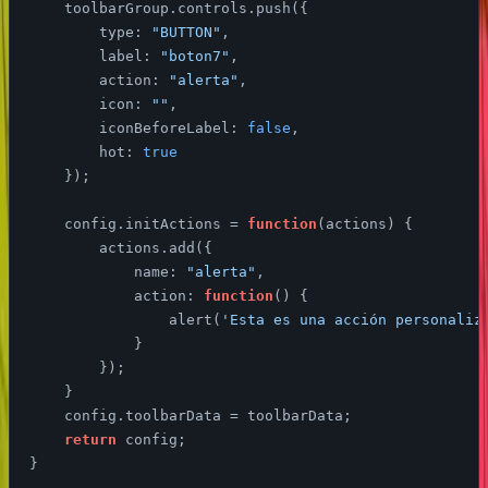
    toolbarGroup.controls.push({

type
: 
"BUTTON"
,

label
: 
"boton7"
,

action
: 
"alerta"
,

icon
: 
""
,

iconBeforeLabel
: 
false
,

hot
: 
true
    });

    config.initActions = 
function
(
actions
) 
{

        actions.add({

name
: 
"alerta"
,

action
: 
function
(
) 
{

                alert(
'Esta es una acción personaliz
            }

        });

    }

    config.toolbarData = toolbarData;

return
 config;
