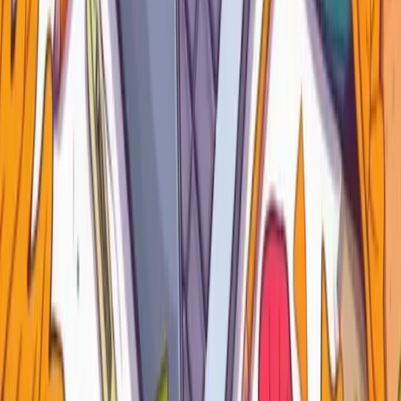
externas.
Conclusión
El Interactive Grid de Oracle APEX es una herramienta
muy flexible y altamente personalizable. Con código como
el que hemos explorado aquí, puedes crear una
experiencia de usuario mucho más enriquecida y adaptar
tu aplicación a las necesidades específicas de tu
organización o proyecto.
Personalizar la barra de herramientas y las acciones en el
Interactive Grid es solo el comienzo. ¡Experimenta con
diferentes configuraciones y acciones para descubrir todo
lo que puedes lograr con Oracle APEX!
DEMO