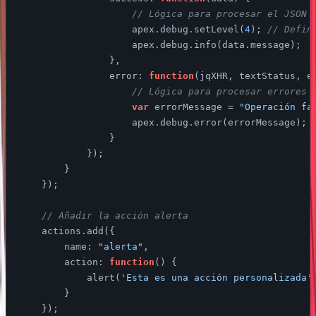
// Lógica para procesar el JSON 
                    apex.debug.setLevel(
4
); 
// Defin
                    apex.debug.info(data.message);

                },

error
: 
function
(
jqXHR, textStatus, e
// Lógica para procesar errores
var
 errorMessage = 
"Operación fa
                    apex.debug.error(errorMessage);

                }

            });

        }

    });

// Añadir la acción alerta
    actions.add({

name
: 
"alerta"
,

action
: 
function
(
) 
{

            alert(
'Esta es una acción personalizada'
        }

    });
