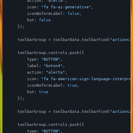
action
: 
"alerta"
,

icon
: 
"fa fa-ai-generative"
,

iconBeforeLabel
: 
false
,

hot
: 
false
    });

    toolbarGroup = toolbarData.toolbarFind(
"actions1
    toolbarGroup.controls.push({

type
: 
"BUTTON"
,

label
: 
"boton4"
,

action
: 
"alerta"
,

icon
: 
"fa fa-american-sign-language-interpre
iconBeforeLabel
: 
true
,

hot
: 
true
    });

    toolbarGroup = toolbarData.toolbarFind(
"actions2
    toolbarGroup.controls.push({

type
: 
"BUTTON"
,
