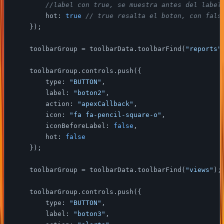
//label con true, se muestra antes del label
hot
: 
true
// true resalta el boton, con fals
    });

    toolbarGroup = toolbarData.toolbarFind(
"reports"
    toolbarGroup.controls.push({

type
: 
"BUTTON"
,

label
: 
"boton2"
,

action
: 
"apexCallback"
,

icon
: 
"fa fa-pencil-square-o"
,

iconBeforeLabel
: 
false
,

hot
: 
false
    });

    toolbarGroup = toolbarData.toolbarFind(
"views"
);

    toolbarGroup.controls.push({

type
: 
"BUTTON"
,

label
: 
"boton3"
,
