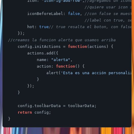
icon
: 
"icon-ig-add-row"
,
//agregamos un icono
//quiere usar icon s
iconBeforeLabel
: 
false
, 
//con false se muest
//label con true, se
hot
: 
true
// true resalta el boton, con false
//creamos la funcion alerta que usamos arriba 
    config.initActions = 
function
(
actions
) 
{

        actions.add({

name
: 
"alerta"
,

action
: 
function
(
) 
{

                alert(
'Esta es una acción personaliz
            }

        });

    }

    config.toolbarData = toolbarData;

return
 config;
