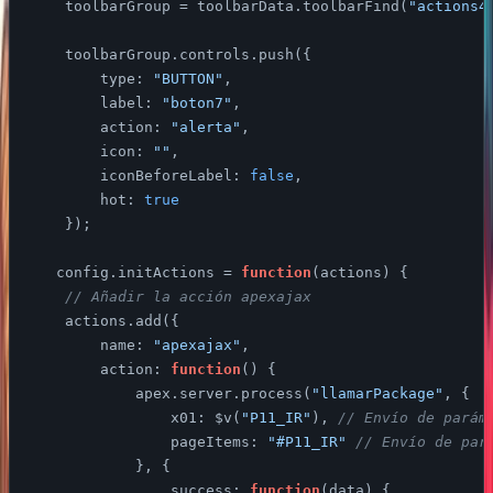
    toolbarGroup = toolbarData.toolbarFind(
"actions4
    toolbarGroup.controls.push({

type
: 
"BUTTON"
,

label
: 
"boton7"
,

action
: 
"alerta"
,

icon
: 
""
,

iconBeforeLabel
: 
false
,

hot
: 
true
    });

   config.initActions = 
function
(
actions
) 
{

// Añadir la acción apexajax
    actions.add({

name
: 
"apexajax"
,

action
: 
function
(
) 
{

            apex.server.process(
"llamarPackage"
, {

x01
: $v(
"P11_IR"
), 
// Envío de parám
pageItems
: 
"#P11_IR"
// Envío de par
            }, {

success
: 
function
(
data
) 
{
