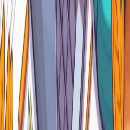
acciones juntas.
Ventajas de Personalizar el Interactive Grid
Agregar acciones personalizadas y botones en la barra de
herramientas del Interactive Grid ofrece varios beneficios:
Mejora la experiencia del usuario
: los usuarios
pueden interactuar con el IG de una manera más
intuitiva y personalizada.
Automatiza procesos
: permite ejecutar llamadas al
servidor o mostrar alertas en el momento preciso,
ahorrando tiempo al usuario.
Extiende la funcionalidad nativa
: puedes integrar
procesos avanzados sin necesidad de herramientas