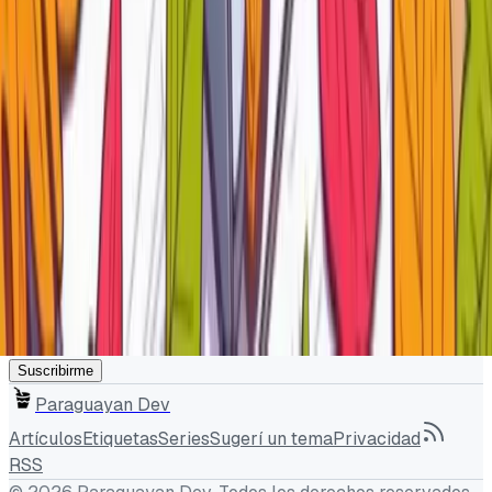
Si dejás tu email, se muestra públicamente como tu
nombre y quedás suscrito a nuevas publicaciones del blog
(te podés dar de baja cuando quieras). Si lo dejás vacío,
comentás como Anónimo.
Comentar
Suscríbete al newsletter
Recibe un correo cuando publique un nuevo artículo.
Tu correo electrónico
Suscribirme
Paraguayan Dev
Artículos
Etiquetas
Series
Sugerí un tema
Privacidad
RSS