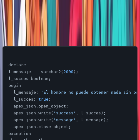
En el codigo plsql agregue lo siguiente, cuyo l_mensaje
puedo capturar y mostrar por consola.
declare

l_mensaje    varchar2(
2000
);

l_succes boolean;

begin

l_mensaje
:=
'El hombre no puede obtener nada sin pr
  l_succes:=
true
;

  apex_json.open_object;

  apex_json.write(
'success'
, l_succes);

  apex_json.write(
'message'
, l_mensaje);

  apex_json.close_object;

exception
