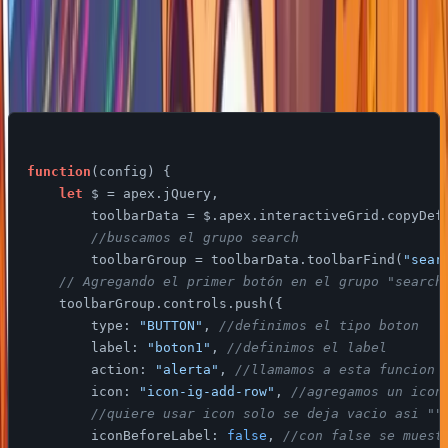
codigo y agrupandolos en la seccion de los botones que
usualmente tenemos y usamos.
Asi usando este nuevo codigo.
function
(
config
) 
{

let
 $ = apex.jQuery,

        toolbarData = $.apex.interactiveGrid.copyDefa
//buscamos el grupo search  
        toolbarGroup = toolbarData.toolbarFind(
"sear
// Agregando el primer botón en el grupo "search
    toolbarGroup.controls.push({

type
: 
"BUTTON"
, 
//definimos el tipo boton
label
: 
"boton1"
, 
//definimos el label
action
: 
"alerta"
, 
//llamamos a esta funcion 
icon
: 
"icon-ig-add-row"
, 
//agregamos un icon
//quiere usar icon solo se deja vacio asi ""
iconBeforeLabel
: 
false
, 
//con false se muest