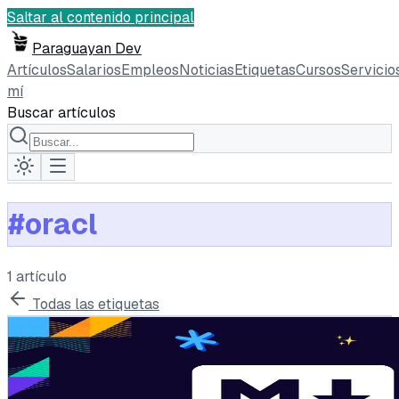
Saltar al contenido principal
Paraguayan Dev
Artículos
Salarios
Empleos
Noticias
Etiquetas
Cursos
Servicio
mí
Buscar artículos
#
oracl
1
artículo
Todas las etiquetas