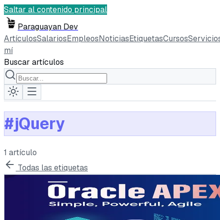
Saltar al contenido principal
Paraguayan Dev
Artículos
Salarios
Empleos
Noticias
Etiquetas
Cursos
Servicio
mí
Buscar artículos
#
jQuery
1
artículo
Todas las etiquetas