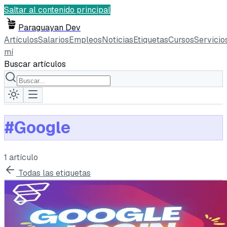
Saltar al contenido principal
Paraguayan Dev
Artículos
Salarios
Empleos
Noticias
Etiquetas
Cursos
Servicio
mí
Buscar artículos
#
Google
1
artículo
Todas las etiquetas