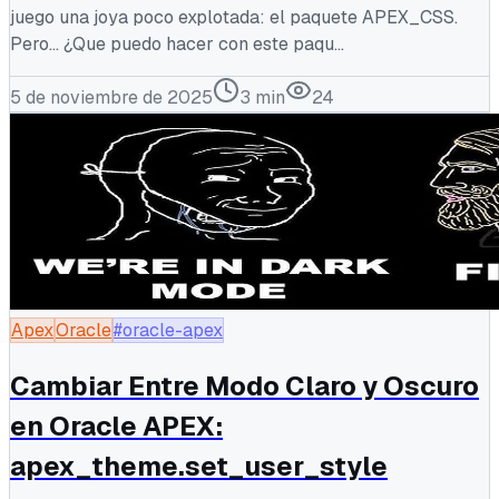
juego una joya poco explotada: el paquete APEX_CSS.
Pero… ¿Que puedo hacer con este paqu...
5 de noviembre de 2025
3
min
24
Apex
Oracle
#oracle-apex
Cambiar Entre Modo Claro y Oscuro
en Oracle APEX:
apex_theme.set_user_style