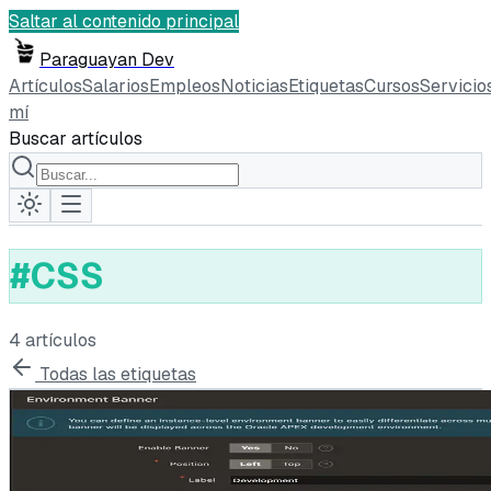
Saltar al contenido principal
Paraguayan Dev
Artículos
Salarios
Empleos
Noticias
Etiquetas
Cursos
Servicio
mí
Buscar artículos
#
CSS
4
artículo
s
Todas las etiquetas