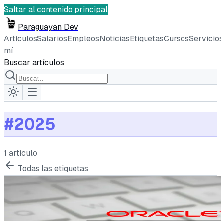
Saltar al contenido principal
Paraguayan Dev
Artículos
Salarios
Empleos
Noticias
Etiquetas
Cursos
Servicio
mí
Buscar artículos
#
2025
1
artículo
Todas las etiquetas