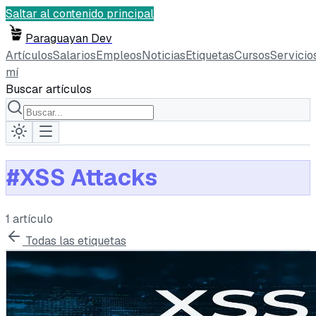
Saltar al contenido principal
Paraguayan Dev
Artículos
Salarios
Empleos
Noticias
Etiquetas
Cursos
Servicio
mí
Buscar artículos
#
XSS Attacks
1
artículo
Todas las etiquetas