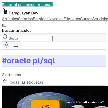
Saltar al contenido principal
Paraguayan Dev
Artículos
Salarios
Empleos
Noticias
Etiquetas
Cursos
Servicio
mí
Buscar artículos
#
oracle pl/sql
2
artículo
s
Todas las etiquetas